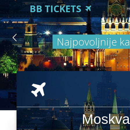
BB TICKETS
H
Najpovoljnije ka
Moskva