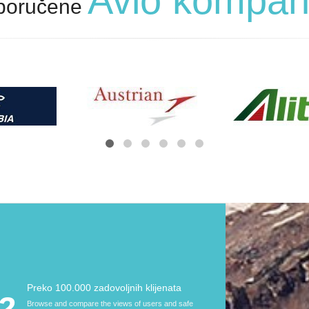
Avio kompan
poručene
Preko 100.000 zadovoljnih klijenata
2.
Browse and compare the views of users and safe