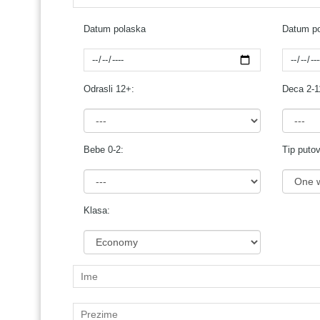
Datum polaska
Datum po
Odrasli 12+:
Deca 2-1
Bebe 0-2:
Tip putov
Klasa: