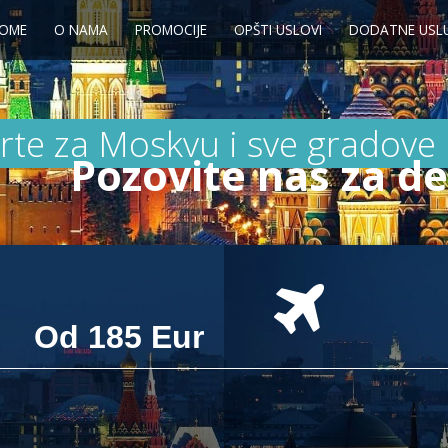
OME
O NAMA
PROMOCIJE
OPŠTI USLOVI
DODATNE USL
rte za Moskvu i sve gradove u
Pozovite nas za de
Od 185 Eur