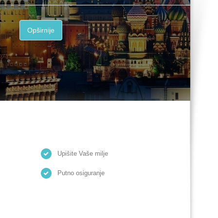
Opširnije
Upišite Vaše milje
Putno osiguranje