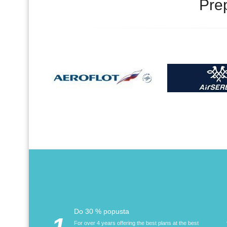
Pre
Do 30 % popusta
1.
For over 4 years offering the best plans at the best