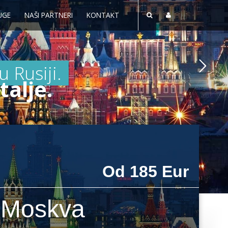
UGE
NAŠI PARTNERI
KONTAKT
 Rusiji.
talje.
Od 185 Eur
Moskva