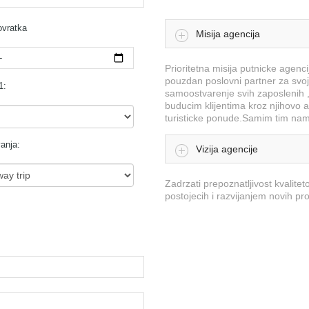
vratka
Misija agencija
Prioritetna misija putnicke agenci
pouzdan poslovni partner za svoje
1:
samoostvarenje svih zaposlenih ,p
buducim klijentima kroz njihovo a
turisticke ponude.Samim tim namet
anja:
Vizija agencije
Zadrzati prepoznatljivost kvali
postojecih i razvijanjem novih pr