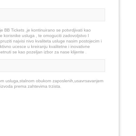
je BB Tickets ,je kontinuirano se potvrdjivati kao
 korisnike usluga , te omoguciti zadovoljstvo I
ruziti najvisi nivo kvaliteta usluge nasim postojecim i
ktivno ucesce u kreiranju kvalitetne i inovativne
nuti se kao pozeljan izbor za nase klijente .
tetom usluga,stalnom obukom zaposlenih,usavrsavanjem
oizvoda prema zahtevima trzista.