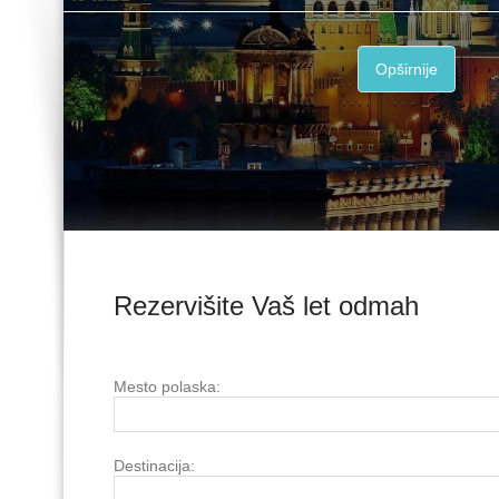
Opširnije
Rezervišite Vaš let odmah
Mesto polaska:
Destinacija: