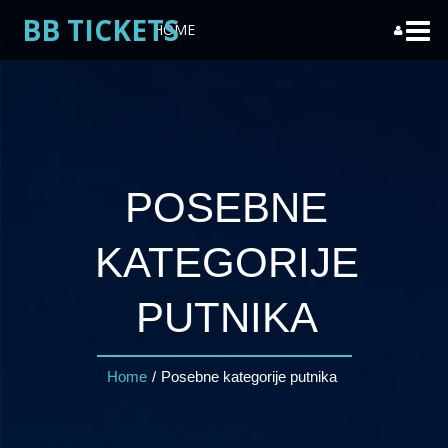
BB TICKETS
HOME
O NAMA
Email
PROMOCIJE
Password
POSEBNE
OPŠTI USLOVI
KATEGORIJE
DODATNE USLUGE
PUTNIKA
NAŠI PARTNERI
Home
/
Posebne kategorije putnika
KONTAKT