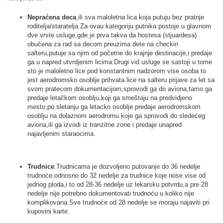
Nepraćena deca
,ili sva maloletna lica koja putuju bez pratnje
roditelja/staratelja.Za ovau kategoriju putnika postoje u glavnom
dve vrste usluge,gde je prva takva da hostesa (stjuardesa)
obučena za rad sa decom preuzima dete na checkin
salteru,putuje sa njim od početne do krajnje destinacije,i predaje
ga u napred utvrdjenim licima.Drugi vid usluge se sastoji u tome
sto je maloletno lice pod konstantnim nadzorom vise osoba to
jest aerodromsko osoblje prihvata lice na salteru prijave za let sa
svom pratecom dokumentacijom,sprovodi ga do aviona,tamo ga
predaje letačkom osoblju,koji ga smeštaju na predvidjeno
mesto,po sletanju ga letacko osoblje predaje aerodromskom
osoblju na dolaznom aerodromu koje ga sprovodi do sledećeg
aviona,ili ga izvodi iz tranzitne zone i predaje unapred
najavljenim staraocima.
Trudnice
.Trudnicama je dozvoljeno putovanje do 36 nedelje
trudnoće,odnosno do 32 nedelje za trudnice koje nose vise od
jednog ploda,i to od 28-36 nedelje uz lekarsku potvrdu,a pre 28
nedelje nije potrebno dokumentovati trudnoću u koliko nije
komplikovana.Sve trudnoće od 28 nedelje se moraju najaviti pri
kupovini karte.