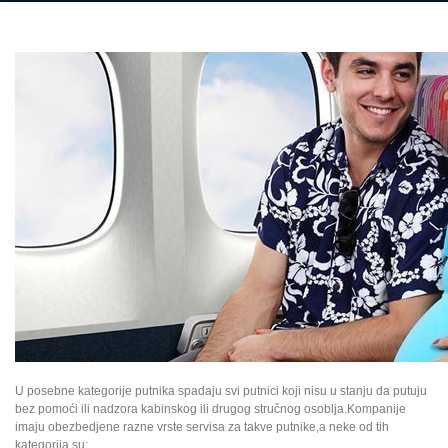
U posebne kategorije putnika spadaju svi putnici koji nisu u stanju da putuju
bez pomoći ili nadzora kabinskog ili drugog stručnog osoblja.Kompanije
imaju obezbedjene razne vrste servisa za takve putnike,a neke od tih
kategorija su: