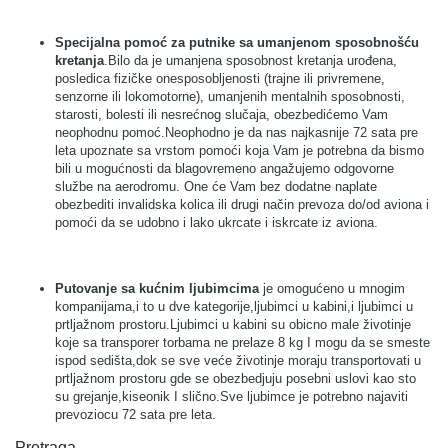
Specijalna pomoć za putnike sa umanjenom sposobnošću
kretanja
.Bilo da je umanjena sposobnost kretanja urođena,
posledica fizičke onesposobljenosti (trajne ili privremene,
senzorne ili lokomotorne), umanjenih mentalnih sposobnosti,
starosti, bolesti ili nesrećnog slučaja, obezbedićemo Vam
neophodnu pomoć.Neophodno je da nas najkasnije 72 sata pre
leta upoznate sa vrstom pomoći koja Vam je potrebna da bismo
bili u mogućnosti da blagovremeno angažujemo odgovorne
službe na aerodromu. One će Vam bez dodatne naplate
obezbediti invalidska kolica ili drugi način prevoza do/od aviona i
pomoći da se udobno i lako ukrcate i iskrcate iz aviona.
Putovanje sa kućnim ljubimcima
je omogućeno u mnogim
kompanijama,i to u dve kategorije,ljubimci u kabini,i ljubimci u
prtljažnom prostoru.Ljubimci u kabini su obicno male životinje
koje sa transporer torbama ne prelaze 8 kg I mogu da se smeste
ispod sedišta,dok se sve veće životinje moraju transportovati u
prtljažnom prostoru gde se obezbedjuju posebni uslovi kao sto
su grejanje,kiseonik I slično.Sve ljubimce je potrebno najaviti
prevoziocu 72 sata pre leta.
Pretraga